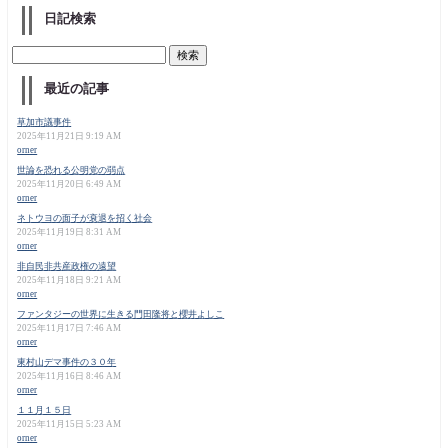
日記検索
最近の記事
草加市議事件
2025年11月21日 9:19 AM
orner
世論を恐れる公明党の弱点
2025年11月20日 6:49 AM
orner
ネトウヨの面子が衰退を招く社会
2025年11月19日 8:31 AM
orner
非自民非共産政権の遠望
2025年11月18日 9:21 AM
orner
ファンタジーの世界に生きる門田隆将と櫻井よしこ
2025年11月17日 7:46 AM
orner
東村山デマ事件の３０年
2025年11月16日 8:46 AM
orner
１１月１５日
2025年11月15日 5:23 AM
orner