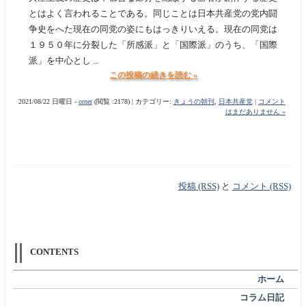
とはよく言われることである。同じことは日本共産党の党内闘
争史をへた現在の同党の姿にもはっきりいえる。現在の同党は
１９５０年に分裂した「所感派」と「国際派」のうち、「国際
派」を中心とし ...
この投稿の続きを読む »
2021/08/22 日曜日 -
orner
(閲覧 :2178) | カテゴリー:
きょうの朝刊
,
日本共産党
|
コメント
はまだありません »
投稿 (RSS)
と
コメント (RSS)
CONTENTS
ホーム
コラム日記