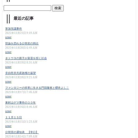
最近の記事
草加市議事件
2025年11月21日 9:19 AM
orner
世論を恐れる公明党の弱点
2025年11月20日 6:49 AM
orner
ネトウヨの面子が衰退を招く社会
2025年11月19日 8:31 AM
orner
非自民非共産政権の遠望
2025年11月18日 9:21 AM
orner
ファンタジーの世界に生きる門田隆将と櫻井よしこ
2025年11月17日 7:46 AM
orner
東村山デマ事件の３０年
2025年11月16日 8:46 AM
orner
１１月１５日
2025年11月15日 5:23 AM
orner
公明党の通知表 【辛口】
2025年11月14日 7:09 AM