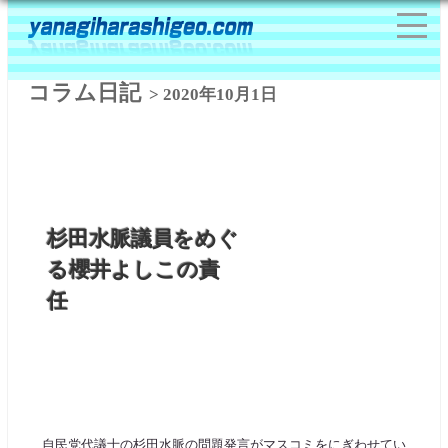
コラム日記
> 2020年10月1日
杉田水脈議員をめぐ
る櫻井よしこの責
任
自民党代議士の杉田水脈の問題発言がマスコミをにぎわせてい