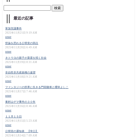
最近の記事
草加市議事件
2025年11月21日 9:19 AM
orner
世論を恐れる公明党の弱点
2025年11月20日 6:49 AM
orner
ネトウヨの面子が衰退を招く社会
2025年11月19日 8:31 AM
orner
非自民非共産政権の遠望
2025年11月18日 9:21 AM
orner
ファンタジーの世界に生きる門田隆将と櫻井よしこ
2025年11月17日 7:46 AM
orner
東村山デマ事件の３０年
2025年11月16日 8:46 AM
orner
１１月１５日
2025年11月15日 5:23 AM
orner
公明党の通知表 【辛口】
2025年11月14日 7:09 AM