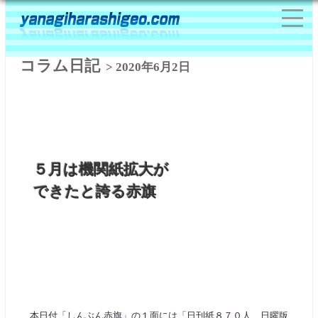
コラム日記
> 2020年6月2日
５月は機関紙拡大が
できたと誇る赤旗
本日付「しんぶん赤旗」の１面には「日刊紙８７０人 日曜版