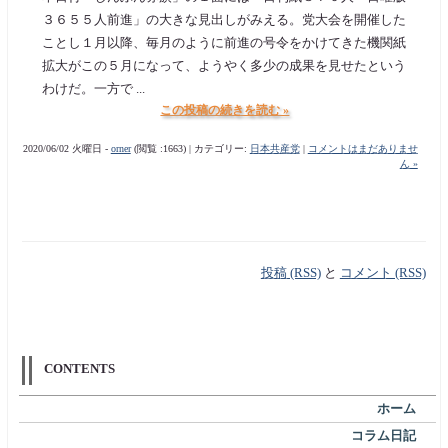
３６５５人前進」の大きな見出しがみえる。党大会を開催した
ことし１月以降、毎月のように前進の号令をかけてきた機関紙
拡大がこの５月になって、ようやく多少の成果を見せたという
わけだ。一方で ...
この投稿の続きを読む »
2020/06/02 火曜日 -
orner
(閲覧 :1663) | カテゴリー:
日本共産党
|
コメントはまだありませ
ん »
投稿 (RSS)
と
コメント (RSS)
CONTENTS
ホーム
コラム日記